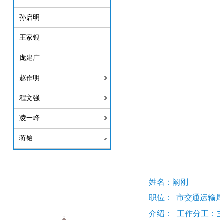
孙启明
王家银
庞建广
赵作明
程文强
凌一峰
蒋铭
姓名：
阚刚
职位：
市
交通运
输
介绍：
工作分工：