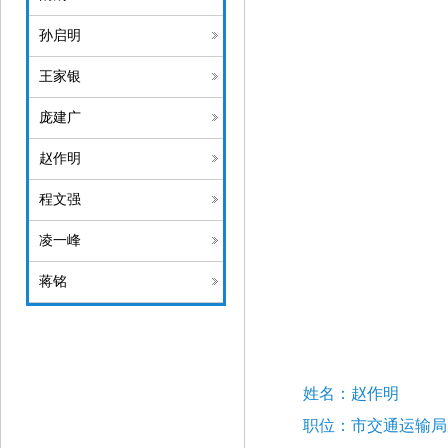
孙启明
王家银
庞建广
赵作明
程文强
凌一峰
蒋铭
姓名：
赵作明
职位：
市交通运
输局